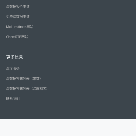
深数据报价申请
免费深数据申请
Mol-Instincts网站
ChemRTP网站
更多信息
深度服务
深数据补充列表（常数）
深数据补充列表（温度相关）
联系我们